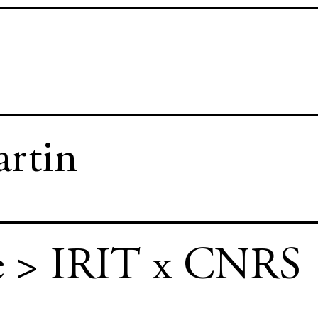
artin
nce > IRIT x CNRS