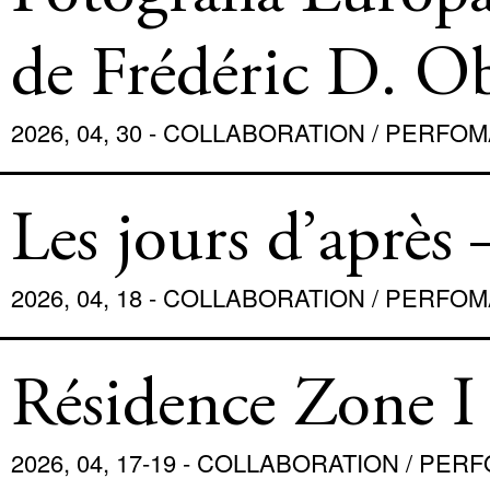
COLLABORATION / PERF
RENCONTRE / LECTURE
de Frédéric D. O
PRESS / NEWS
CONTACT
2026, 04, 30 - COLLABORATION / PERF
ACCOUNT
Les jours d’après 
2026, 04, 18 - COLLABORATION / PERFO
Résidence Zone I
2026, 04, 17-19 - COLLABORATION / PE