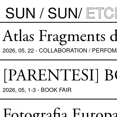
SUN / SUN
ETC
SUN/SUN
Atlas Fragments d
ÉDITIONS
COLLECTION FLÉCHETTE
2026, 05, 22 - COLLABORATION / PERF
PHOTOGRAPHY BOOK
GRAPHIC OBJECT
[PARENTESI] 
LES IMMATÉRIELS
CHAOS ?
2026, 05, 1-3 - BOOK FAIR
DESSIN
ETCETERA
Fotografia Europa
BOOK FAIR