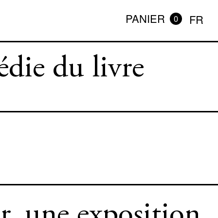
PANIER
FR
0
die du livre
r, une exposition