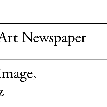
 Art Newspaper
 image,
z