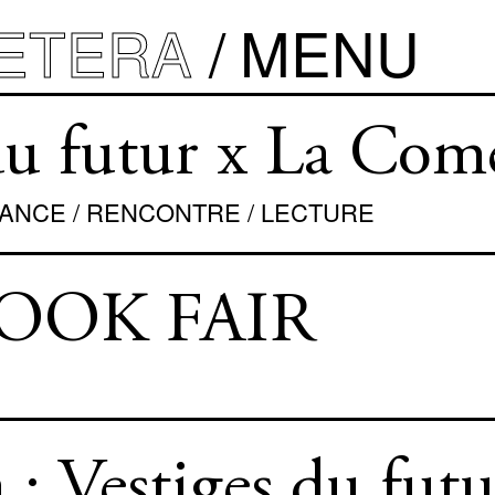
ETERA
MENU
u futur x La Comé
OMANCE / RENCONTRE / LECTURE
BOOK FAIR
 : Vestiges du futu