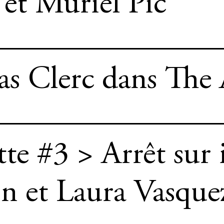
et Muriel Pic
s Clerc dans The
tte #3 > Arrêt sur
 et Laura Vasque