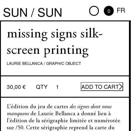
SUN / SUN
FR
0
missing signs silk-
screen printing
LAURIE BELLANCA
/
GRAPHIC OBJECT
missing
30,00
€
QTY
ADD TO CART
signs
silk-
screen
printing
L’édition du jeu de cartes
des signes dont nous
quantity
manquons
de Laurie Bellanca a donné lieu à
l’édition de la sérigraphie limitée et numérotée
sur /50. Cette sérigraphie reprend la carte du