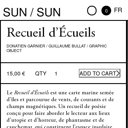
SUN / SUN
FR
0
Recueil d’Écueils
DONATIEN GARNIER
/
GUILLAUME BULLAT
/
GRAPHIC
OBJECT
Recueil
15,00
€
QTY
ADD TO CART
d'Écueils
quantity
Le
Recueil d’Écueils
est une carte marine semée
d’îles et parcourue de vents, de courants et de
champs magnétiques. Un recueil de poésie
conçu pour faire aborder le lecteur aux lieux
d’utopie et d’horreur, de phantasme et de
cauchemar, qui constituent l’espace insulaire