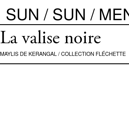
SUN / SUN
ME
SUN/SUN
La valise noire
ÉDITIONS
MAYLIS DE KERANGAL
/
COLLECTION FLÉCHETTE
COLLECTION FLÉCHETTE
PHOTOGRAPHY BOOK
GRAPHIC OBJECT
LES IMMATÉRIELS
CHAOS ?
DESSIN
ETCETERA
BOOK FAIR