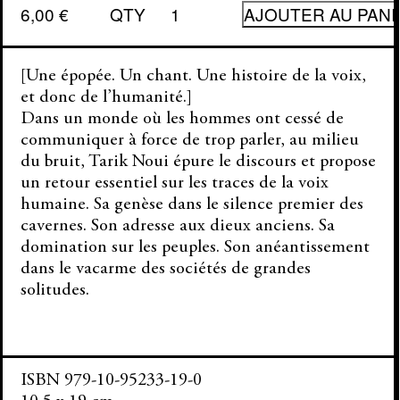
quantité
6,00
€
QTY
AJOUTER AU PANI
de
Et
seuls
les
[Une épopée. Un chant. Une histoire de la voix,
chiens
répondent
et donc de l’humanité.]
à
Dans un monde où les hommes ont cessé de
ta
voix
communiquer à force de trop parler, au milieu
du bruit, Tarik Noui épure le discours et propose
un retour essentiel sur les traces de la voix
humaine. Sa genèse dans le silence premier des
cavernes. Son adresse aux dieux anciens. Sa
domination sur les peuples. Son anéantissement
dans le vacarme des sociétés de grandes
solitudes.
ISBN 979-10-95233-19-0