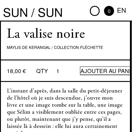
SUN / SUN
EN
0
La valise noire
MAYLIS DE KERANGAL
/
COLLECTION FLÉCHETTE
quantité
18,00
€
QTY
AJOUTER AU PANI
de
La
valise
noire
L’instant d’après, dans la salle du petit-déjeuner
de l’hôtel où je suis descendue, j’ouvre mon
livre et une image tombe sur la table, une image
que Sélim a visiblement oubliée entre ces pages,
ou plutôt, maintenant que j’y pense, qu’il a
laissée là à dessein : elle lui aura certainement