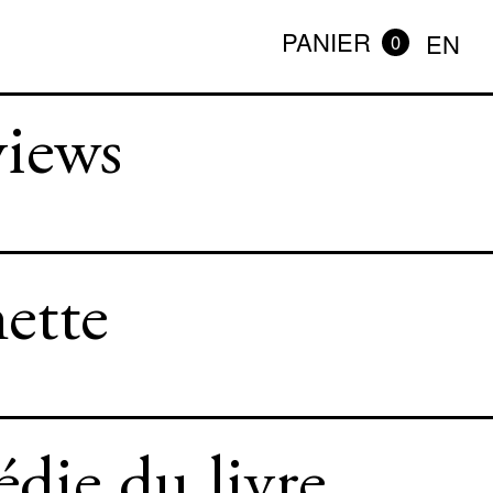
PANIER
EN
0
views
ette
die du livre