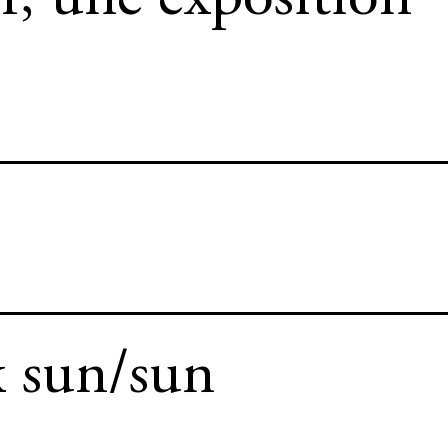
r, une exposition
x sun/sun