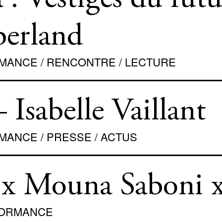
 : Vestiges du futu
berland
ORMANCE / RENCONTRE / LECTURE
– Isabelle Vaillant
RMANCE / PRESSE / ACTUS
 x Mouna Saboni 
RFORMANCE