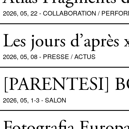
COLLABORATION / PERF
2026, 05, 22 - COLLABORATION / PERF
RENCONTRE / LECTURE
PRESSE / ACTUS
CONTACT
Les jours d’après 
ACCOUNT
2026, 05, 08 - PRESSE / ACTUS
[PARENTESI] 
2026, 05, 1-3 - SALON