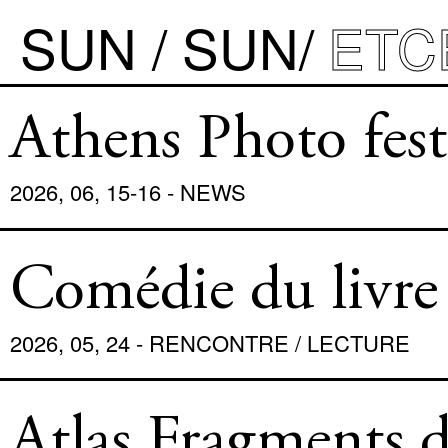
SUN / SUN
ETC
À PROPOS
Athens Photo festi
ÉDITIONS
COLLECTION FLÉCHETTE
2026, 06, 15-16 - NEWS
LIVRE PHOTOGRAPHIQUE
OBJET GRAPHIQUE
Comédie du livre 
LES IMMATÉRIELS
CHAOS ?
2026, 05, 24 - RENCONTRE / LECTURE
DESSIN
ETCETERA
Atlas Fragments d
SALON