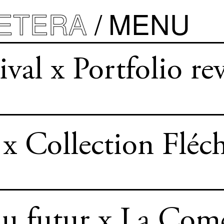
ETERA
MENU
val x Portfolio re
x Collection Fléch
u futur x La Comé