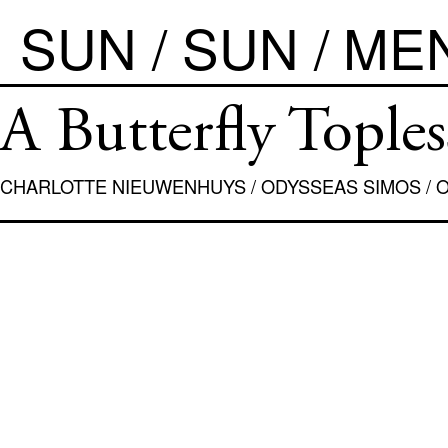
SUN / SUN
ME
À PROPOS
A Butterfly Tople
ÉDITIONS
CHARLOTTE NIEUWENHUYS
/
ODYSSEAS SIMOS
/
O
COLLECTION FLÉCHETTE
LIVRE PHOTOGRAPHIQUE
OBJET GRAPHIQUE
LES IMMATÉRIELS
CHAOS ?
DESSIN
ETCETERA
SALON