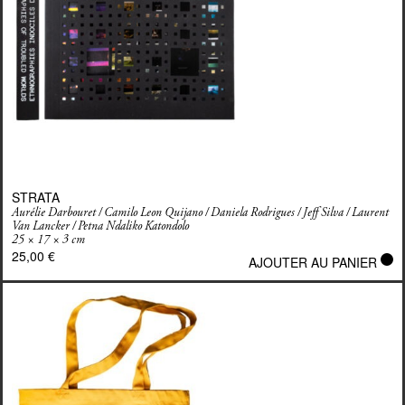
STRATA
Aurélie Darbouret
/
Camilo Leon Quijano
/
Daniela Rodrigues
/
Jeff Silva
/
Laurent
Van Lancker
/
Petna Ndaliko Katondolo
25 × 17 × 3 cm
25,00
€
AJOUTER AU PANIER